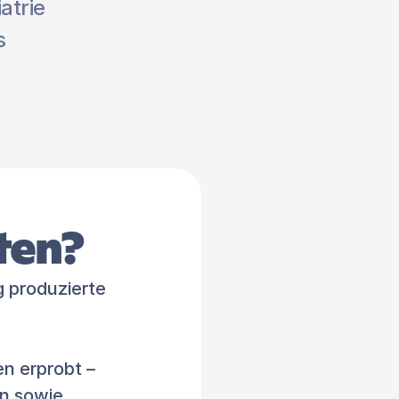
trie 
 
ten?
 produzierte 
n erprobt – 
n sowie 