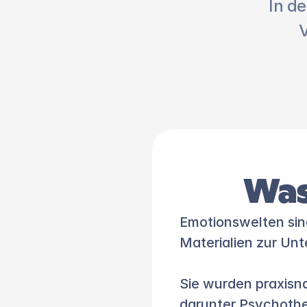
In de
V
Was
Emotionswelten sind
Materialien zur Unt
Sie wurden praxisna
darunter Psychother