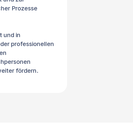
cher Prozesse 
und in 
er professionellen 
en 
chpersonen 
eiter fördern.